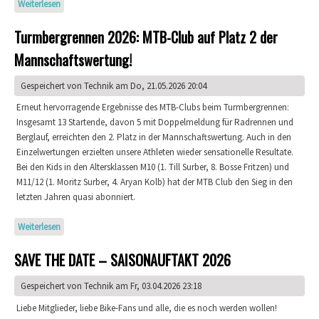
Weiterlesen
über Der MTB-Club wird 35
Turmbergrennen 2026: MTB-Club auf Platz 2 der
Mannschaftswertung!
Gespeichert von
Technik
am Do, 21.05.2026 20:04
Erneut hervorragende Ergebnisse des MTB-Clubs beim Turmbergrennen:
Insgesamt 13 Startende, davon 5 mit Doppelmeldung für Radrennen und
Berglauf, erreichten den 2. Platz in der Mannschaftswertung. Auch in den
Einzelwertungen erzielten unsere Athleten wieder sensationelle Resultate.
Bei den Kids in den Altersklassen M10 (1. Till Surber, 8. Bosse Fritzen) und
M11/12 (1. Moritz Surber, 4. Aryan Kolb) hat der MTB Club den Sieg in den
letzten Jahren quasi abonniert.
Weiterlesen
über Turmbergrennen 2026: MTB-Club auf Platz 2 der
Mannschaftswertung!
SAVE THE DATE – SAISONAUFTAKT 2026
Gespeichert von
Technik
am Fr, 03.04.2026 23:18
Liebe Mitglieder, liebe Bike-Fans und alle, die es noch werden wollen!