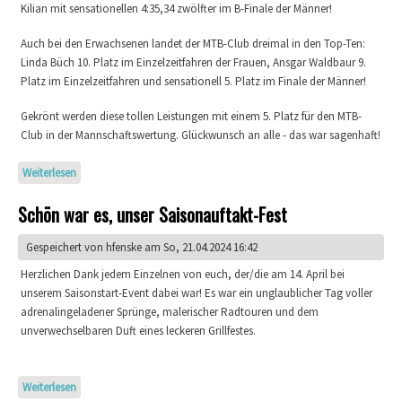
Kilian mit sensationellen 4:35,34 zwölfter im B-Finale der Männer!
Auch bei den Erwachsenen landet der MTB-Club dreimal in den Top-Ten:
Linda Büch 10. Platz im Einzelzeitfahren der Frauen, Ansgar Waldbaur 9.
Platz im Einzelzeitfahren und sensationell 5. Platz im Finale der Männer!
Gekrönt werden diese tollen Leistungen mit einem 5. Platz für den MTB-
Club in der Mannschaftswertung. Glückwunsch an alle - das war sagenhaft!
Weiterlesen
über Turmbergrennen 2025
Schön war es, unser Saisonauftakt-Fest
Gespeichert von
hfenske
am So, 21.04.2024 16:42
Herzlichen Dank jedem Einzelnen von euch, der/die am 14. April bei
unserem Saisonstart-Event dabei war! Es war ein unglaublicher Tag voller
adrenalingeladener Sprünge, malerischer Radtouren und dem
unverwechselbaren Duft eines leckeren Grillfestes.
Weiterlesen
über Schön war es, unser Saisonauftakt-Fest