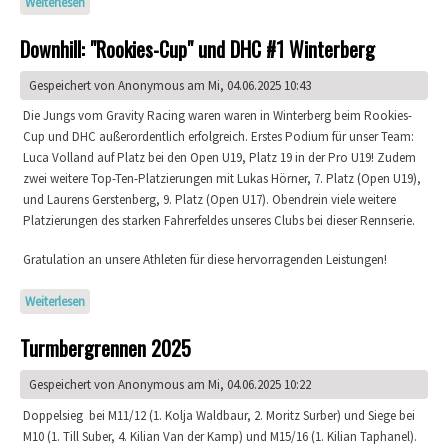
Weiterlesen
über Gravel-Weltmeisterschaften 2025
Downhill: "Rookies-Cup" und DHC #1 Winterberg
Gespeichert von
Anonymous
am Mi, 04.06.2025 10:43
Die Jungs vom Gravity Racing waren waren in Winterberg beim Rookies-
Cup und DHC außerordentlich erfolgreich. Erstes Podium für unser Team:
Luca Volland auf Platz bei den Open U19, Platz 19 in der Pro U19! Zudem
zwei weitere Top-Ten-Platzierungen mit Lukas Hörner, 7. Platz (Open U19),
und Laurens Gerstenberg, 9. Platz (Open U17). Obendrein viele weitere
Platzierungen des starken Fahrerfeldes unseres Clubs bei dieser Rennserie.
Gratulation an unsere Athleten für diese hervorragenden Leistungen!
Weiterlesen
über Downhill: "Rookies-Cup" und DHC #1 Winterberg
Turmbergrennen 2025
Gespeichert von
Anonymous
am Mi, 04.06.2025 10:22
Doppelsieg bei M11/12 (1. Kolja Waldbaur, 2. Moritz Surber) und Siege bei
M10 (1. Till Suber, 4. Kilian Van der Kamp) und M15/16 (1. Kilian Taphanel).