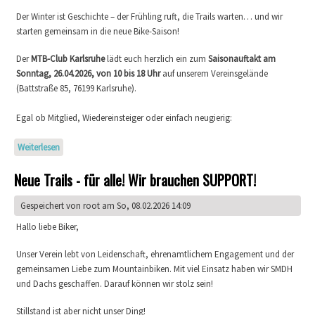
Der Winter ist Geschichte – der Frühling ruft, die Trails warten… und wir
starten gemeinsam in die neue Bike-Saison!
Der
MTB-Club Karlsruhe
lädt euch herzlich ein zum
Saisonauftakt am
Sonntag, 26.04.2026, von 10 bis 18 Uhr
auf unserem Vereinsgelände
(Battstraße 85, 76199 Karlsruhe).
Egal ob Mitglied, Wiedereinsteiger oder einfach neugierig:
Weiterlesen
über SAVE THE DATE – SAISONAUFTAKT 2026
Neue Trails - für alle! Wir brauchen SUPPORT!
Gespeichert von
root
am So, 08.02.2026 14:09
Hallo liebe Biker,
Unser Verein lebt von Leidenschaft, ehrenamtlichem Engagement und der
gemeinsamen Liebe zum Mountainbiken. Mit viel Einsatz haben wir SMDH
und Dachs geschaffen. Darauf können wir stolz sein!
Stillstand ist aber nicht unser Ding!