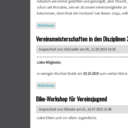
natürlich wie immer gestritten und genörgelt, aber Obacht
schon seit Monaten, wie wir all unsere Vereinsmitglieder 
bekommen, dann frisst der Vorstand 'nen Besen. (naja, viel
Weiterlesen
über Rock da Mitgliederversammlung!
Vereinsmeisterschaften in den Disziplinen 
Gespeichert von
ASchaefer
am Mi, 11.09.2019 14:34
Liebe Mitglieder
,
in wenigen Wochen findet am
03.10.2019
zum vierten Mal in
Weiterlesen
über Vereinsmeisterschaften in den Disziplinen
Bike-Workshop für Vereinsjugend
Gespeichert von
hfenske
am Di, 16.07.2019 22:46
Liebe Eltern und vor allem Jugendliche.