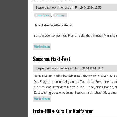
Gespeichert von
hfenske
am Fr, 19.04.2024 15:55
,
maibike
Intern
Hallo liebe Bike-Begeisterte!
Es ist wieder so weit, die Planung der diesjährigen Mai.Bik
Weiterlesen
über MaiBike 2024 kommt
Saisonauftakt-Fest
Gespeichert von
hfenske
am Mo, 08.04.2024 18:16
Der MTB-Club Karlsruhe lädt zum Saisonstart 2024 ein. Alle 
Das Programm umfasst geführte Touren für Erwachsene, eine
die Kids, das unter dem Motto "Eine Runde, eine Chance, ein
Zusätzlich gibt es eine Jump-Session mit Michael Glas, ei
Weiterlesen
über Saisonauftakt-Fest
Erste-Hilfe-Kurs für Radfahrer