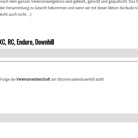
, nach dem ganzen Vereinsmeiergedöns wird gefeiert, gerockt und gequatscht. Das 
an der Versammlung zu Gesicht bekommen und wenn wir mit dieser Aktion die Bude ni
leicht auch nicht…)
XC, RC, Enduro, Downhill
 Folge die
Vereinsmeisterschaft
am Strommastendownhill statt!
 XC, RC, Enduro, Downhill