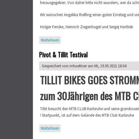
herausgegeben. Von daher bitte nicht wundern, wer da schr
Wir wünschen Angelika Riefling einen guten Einstieg und viel
Holger Fenske, Heinrich Ziegenhagel und Sergej Hartlieb
Weiterlesen
über Wir haben eingestellt!
Pivot & Tillit Testival
Gespeichert von
mhuettner
am Mi, 19.05.2021 18:04
TILLIT BIKES GOES STROM
zum 30Jährigen des MTB C
Tillit besucht den MTB CLUB Karlsruhe und seine grandios
! Startpunkt, ist auf dem Gelände des MTB Club Karlsruhe
Weiterlesen
über Pivot & Tillit Testival