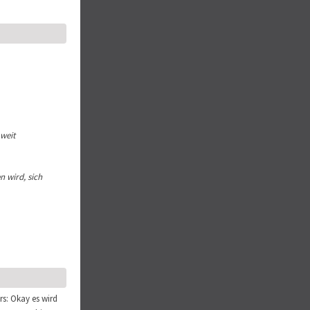
 weit
 wird, sich
rs: Okay es wird