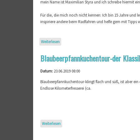
mein Name ist Maximilian Styra und ich schreibe hiermit ei
Für die, die mich noch nicht kennen: Ich bin 15 Jahre und 
inspiriere andere beim Radfahren und helfe gern mit Tipps w
Weiterlesen
über Bike-Workshop für Vereinsjugend
Blaubeerpfannkuchentour-der Klassi
Datum:
23.06.2019 08:00
Blaubeerpfannkuchentour-klingt flach und süß, ist aber ein e
Endlose Kilometerfresserei (ca.
Weiterlesen