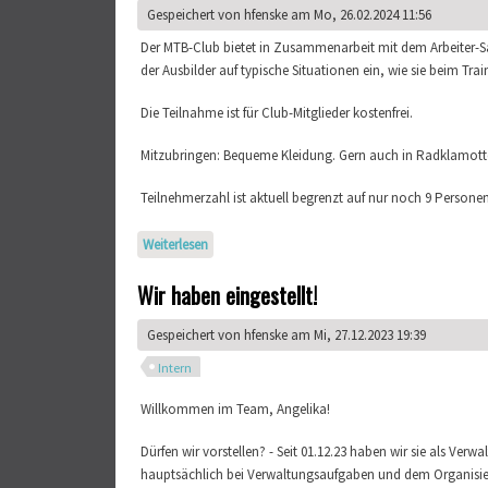
Gespeichert von
hfenske
am Mo, 26.02.2024 11:56
Der MTB-Club bietet in Zusammenarbeit mit dem Arbeiter-Sam
der Ausbilder auf typische Situationen ein, wie sie beim 
Die Teilnahme ist für Club-Mitglieder kostenfrei.
Mitzubringen: Bequeme Kleidung. Gern auch in Radklamott
Teilnehmerzahl ist aktuell begrenzt auf nur noch 9 Person
Weiterlesen
über Erste-Hilfe-Kurs für Radfahrer
Wir haben eingestellt!
Gespeichert von
hfenske
am Mi, 27.12.2023 19:39
Intern
Willkommen im Team, Angelika!
Dürfen wir vorstellen? - Seit 01.12.23 haben wir sie als Verw
hauptsächlich bei Verwaltungsaufgaben und dem Organisiere