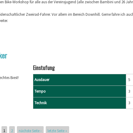
nen Bike-Workshop für alle aus der Vereinsjugend (alle zwischen Bambini und 26 Jahr
leidenschaftlicher Zweirad-Fahrer. Vor allem im Bereich Downhill. Gerne fahre ich a
eiter.
ker
Einstufung
chtes Biest!
Ausdauer
5
Tempo
3
Technik
3
1
2
nächste Seite ›
letzte Seite »