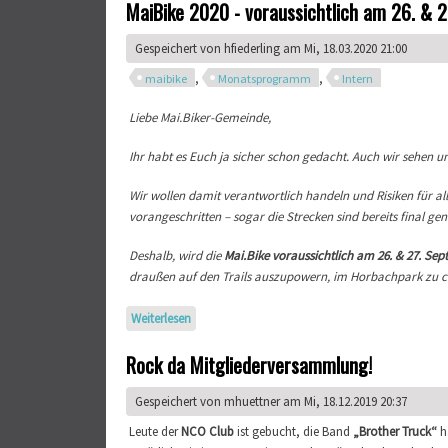
MaiBike 2020 - voraussichtlich am 26. & 
Gespeichert von
hfiederling
am Mi, 18.03.2020 21:00
,
,
maibike
Monatsprogramm
Intern
Liebe Mai.Biker-Gemeinde,
Ihr habt es Euch ja sicher schon gedacht. Auch wir sehen u
Wir wollen damit verantwortlich handeln und Risiken für alle 
vorangeschritten – sogar die Strecken sind bereits final ge
Deshalb, wird die
Mai.Bike voraussichtlich am 26. & 27. Sep
draußen auf den Trails auszupowern, im Horbachpark zu chi
Weiterlesen
über MaiBike 2020 - voraussichtlich am 26. & 27
Rock da Mitgliederversammlung!
Gespeichert von
mhuettner
am Mi, 18.12.2019 20:37
Leute der
NCO Club
ist gebucht, die Band
„Brother Truck“
ha