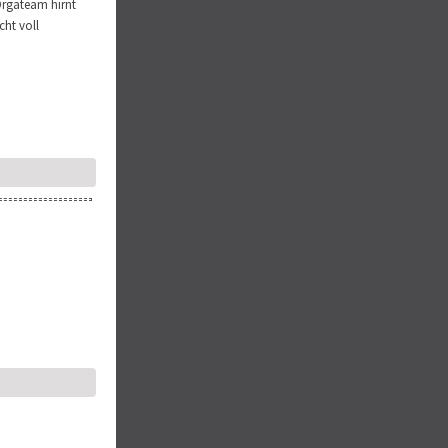
Orgateam hirnt
cht voll