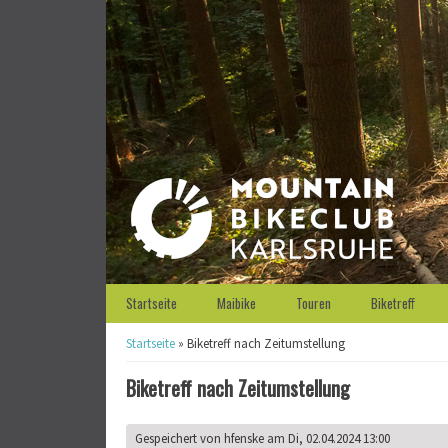
Startseite
Maibike
Touren
Biketreff
Sie sind hier
Startseite
» Biketreff nach Zeitumstellung
Biketreff nach Zeitumstellung
Gespeichert von
hfenske
am Di, 02.04.2024 13:00