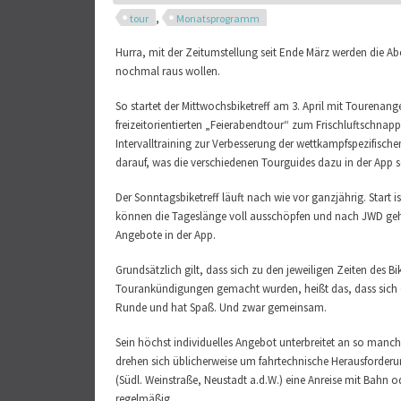
,
tour
Monatsprogramm
Hurra, mit der Zeitumstellung seit Ende März werden die Ab
nochmal raus wollen.
So startet der Mittwochsbiketreff am 3. April mit Tourenang
freizeitorientierten „Feierabendtour“ zum Frischluftschnap
Intervalltraining zur Verbesserung der wettkampfspezifisch
darauf, was die verschiedenen Tourguides dazu in der App s
Der Sonntagsbiketreff läuft nach wie vor ganzjährig. Start i
können die Tageslänge voll ausschöpfen und nach JWD gehen
Angebote in der App.
Grundsätzlich gilt, dass sich zu den jeweiligen Zeiten des B
Tourankündigungen gemacht wurden, heißt das, dass sich diej
Runde und hat Spaß. Und zwar gemeinsam.
Sein höchst individuelles Angebot unterbreitet an so manc
drehen sich üblicherweise um fahrtechnische Herausforderu
(Südl. Weinstraße, Neustadt a.d.W.) eine Anreise mit Bahn 
regelmäßig.