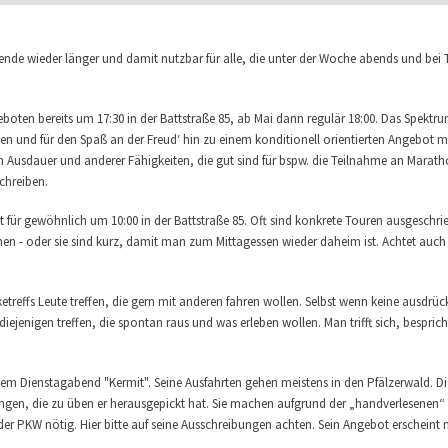
ende wieder länger und damit nutzbar für alle, die unter der Woche abends und bei 
eboten bereits um 17:30 in der Battstraße 85, ab Mai dann regulär 18:00. Das Spektru
pen und für den Spaß an der Freud‘ hin zu einem konditionell orientierten Angebot m
en Ausdauer und anderer Fähigkeiten, die gut sind für bspw. die Teilnahme an Marath
chreiben.
st für gewöhnlich um 10:00 in der Battstraße 85. Oft sind konkrete Touren ausgeschri
 - oder sie sind kurz, damit man zum Mittagessen wieder daheim ist. Achtet auch h
iketreffs Leute treffen, die gern mit anderen fahren wollen. Selbst wenn keine ausdrüc
enigen treffen, die spontan raus und was erleben wollen. Man trifft sich, bespricht 
hem Dienstagabend "Kermit". Seine Ausfahrten gehen meistens in den Pfälzerwald. Di
ngen, die zu üben er herausgepickt hat. Sie machen aufgrund der „handverlesenen“ 
oder PKW nötig. Hier bitte auf seine Ausschreibungen achten. Sein Angebot erscheint