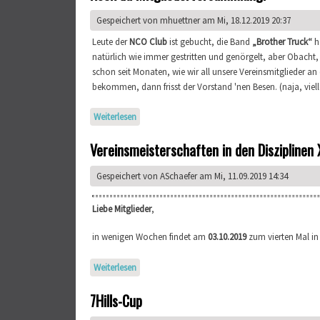
Gespeichert von
mhuettner
am Mi, 18.12.2019 20:37
Leute der
NCO Club
ist gebucht, die Band
„Brother Truck“
ha
natürlich wie immer gestritten und genörgelt, aber Obacht
schon seit Monaten, wie wir all unsere Vereinsmitglieder 
bekommen, dann frisst der Vorstand 'nen Besen. (naja, viel
Weiterlesen
über Rock da Mitgliederversammlung!
Vereinsmeisterschaften in den Disziplinen 
Gespeichert von
ASchaefer
am Mi, 11.09.2019 14:34
Liebe Mitglieder
,
in wenigen Wochen findet am
03.10.2019
zum vierten Mal in
Weiterlesen
über Vereinsmeisterschaften in den Disziplinen
7Hills-Cup