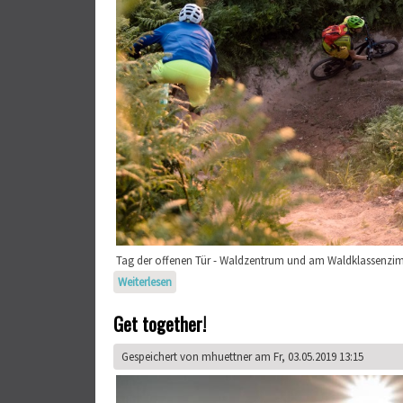
Tag der offenen Tür - Waldzentrum und am Waldklassenzi
Weiterlesen
über Der MTB-Club Karlsruhe e. V. zu Gast im 
Get together!
Gespeichert von
mhuettner
am Fr, 03.05.2019 13:15