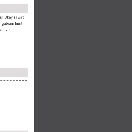
rs: Okay es wird
Orgateam hirnt
cht voll