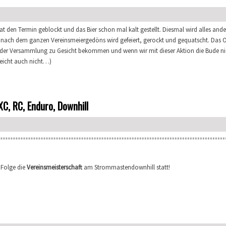
t den Termin geblockt und das Bier schon mal kalt gestellt. Diesmal wird alles ande
, nach dem ganzen Vereinsmeiergedöns wird gefeiert, gerockt und gequatscht. Das 
an der Versammlung zu Gesicht bekommen und wenn wir mit dieser Aktion die Bude ni
leicht auch nicht…)
XC, RC, Enduro, Downhill
 Folge die
Vereinsmeisterschaft
am Strommastendownhill statt!
 XC, RC, Enduro, Downhill