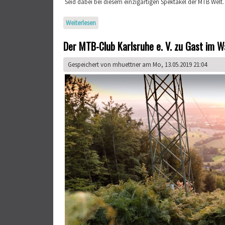
Seid dabei bei diesem einzigartigen Spektakel der MTB Welt.
Weiterlesen
über 7Hills-Cup
Der MTB-Club Karlsruhe e. V. zu Gast im 
Gespeichert von
mhuettner
am Mo, 13.05.2019 21:04