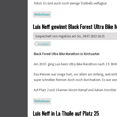
Trikot. Es sind auch noch wenige Trailbells verfügbar.
Weiterlesen
über Teamwear - MTB-Club Karlsruhe e.V.
Luis Neff gewinnt Black Forest Ultra Bike 
Gespeichert von
mgalizia
am So, 24.07.2022 16:15
maibike
Black Forest Ultra Bike Marathon in Kirchzarten
Am 20.07. ging Luis beim Ultra Bike Marathon nach 2 h 38 Mi
Das Rennen war mega hart, vor allem am Anfang, weil ech
super schnellen Rennen doch noch durchsetzen. Es war wi
Auf Platz 2 und 3 kamen Simon Kempf und Adrian Horchler i
Weiterlesen
über Luis Neff gewinnt Black Forest Ultra Bike 
Luis Neff in La Thuile auf Platz 25