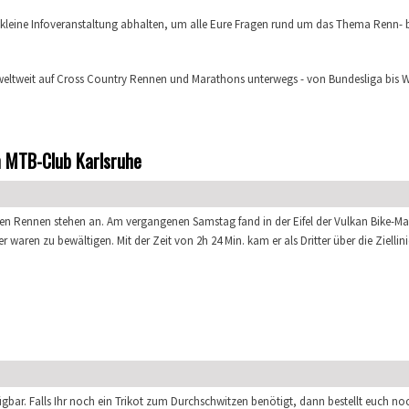
ne kleine Infoveranstaltung abhalten, um alle Eure Fragen rund um das Thema Renn- 
r weltweit auf Cross Country Rennen und Marathons unterwegs - von Bundesliga bis W
enn- bzw. Wettkampfsport
om MTB-Club Karlsruhe
ten Rennen stehen an. Am vergangenen Samstag fand in der Eifel der Vulkan Bike-Ma
 waren zu bewältigen. Mit der Zeit von 2h 24 Min. kam er als Dritter über die Ziellin
m MTB-Club Karlsruhe
gbar. Falls Ihr noch ein Trikot zum Durchschwitzen benötigt, dann bestellt euch noc