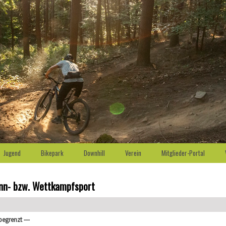
Jugend
Bikepark
Downhill
Verein
Mitglieder-Portal
enn- bzw. Wettkampfsport
egrenzt ---