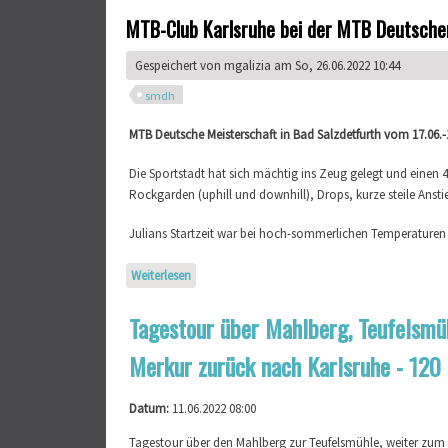
MTB-Club Karlsruhe bei der MTB Deutsche
Gespeichert von
mgalizia
am So, 26.06.2022 10:44
smdh
MTB Deutsche Meisterschaft in Bad Salzdetfurth vom 17.06.-1
Die Sportstadt hat sich mächtig ins Zeug gelegt und einen
Rockgarden (uphill und downhill), Drops, kurze steile Anstie
Julians Startzeit war bei hoch-sommerlichen Temperaturen
Weiterlesen
über MTB-Club Karlsruhe bei der MTB Deutschen 
Tagestour über Mahlberg, Teufelsmüh
Merkur zurück nach Karlsruhe - 12
Datum:
11.06.2022 08:00
Tagestour über den Mahlberg zur Teufelsmühle, weiter zum 