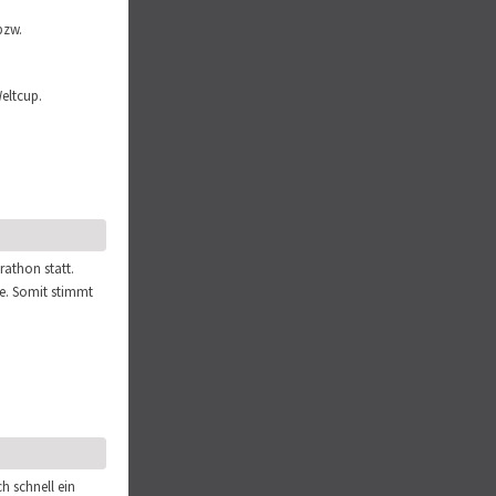
bzw.
eltcup.
rathon statt.
ie. Somit stimmt
h schnell ein