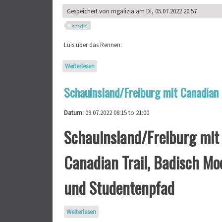
Gespeichert von
mgalizia
am Di, 05.07.2022 20:57
smdh
Luis über das Rennen:
Weiterlesen
über Luis Neff in La Thuile auf Platz 25
Schauinsland/Freiburg mit Canadian 
Datum:
09.07.2022
08:15
to
21:00
Schauinsland/Freiburg mit
Canadian Trail, Badisch Mo
und Studentenpfad
Weiterlesen