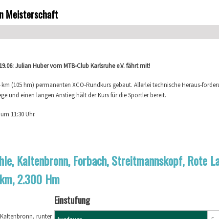
n Meisterschaft
9.06: Julian Huber vom MTB-Club Karlsruhe e.V. fährt mit!
 4 km (105 hm) permanenten XCO-Rundkurs gebaut. Allerlei technische Heraus-forde
ge und einen langen Anstieg hält der Kurs für die Sportler bereit.
 um 11:30 Uhr.
Meisterschaft
le, Kaltenbronn, Forbach, Streitmannskopf, Rote L
0 km, 2.300 Hm
Einstufung
Kaltenbronn, runter