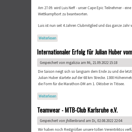
Am 27.09. wird Luis Neff - unser Cape Epic Teilnehmer - ei
Wettkampfsort zu beantworten.
Luis ist nun seit 4 Jahren Clubmitglied und das ganze Jah
Weiterlesen
über Fachsimpelei mit Luis Neff rund um den R
Internationaler Erfolg für Julian Huber v
Gespeichert von
mgalizia
am Mi, 21.09.2022 15:18
Die Saison neigt sich so langsam dem Ende zu und die letz
Julian Huber startete auf der 68 km Strecke. 1300 Höhenmeter
die Form für die Marathon-DM am 1. Oktober in Titisee.
Weiterlesen
über Internationaler Erfolg für Julian Huber vo
Teamwear - MTB-Club Karlsruhe e.V.
Gespeichert von
jhillenbrand
am Di, 02.08.2022 22:04
Wir haben noch Restgrößen unsere tollen Vereintriktos verfü