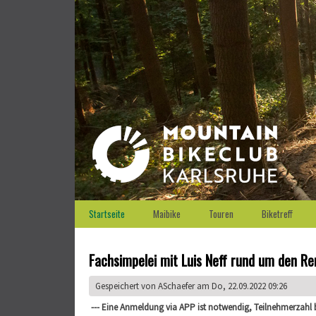
Startseite
Maibike
Touren
Biketreff
Fachsimpelei mit Luis Neff rund um den R
Gespeichert von
ASchaefer
am Do, 22.09.2022 09:26
--- Eine Anmeldung via APP ist notwendig, Teilnehmerzahl b