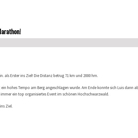
Marathon!
n. als Erster ins Ziel! Die Distanz betrug 71 km und 2000 hm.
t ein hohes Tempo am Berg angeschlagen wurde. Am Ende konnte sich Luis dann ab
e immer ein top organisiertes Event im schönen Hochschwarzwald.
ns Ziel.
Marathon!