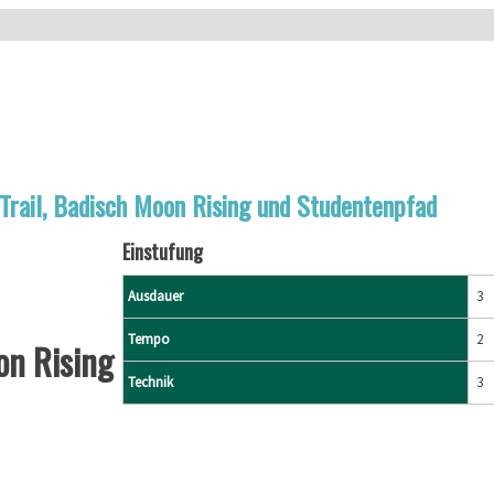
Trail, Badisch Moon Rising und Studentenpfad
Einstufung
Ausdauer
3
Tempo
2
on Rising
Technik
3