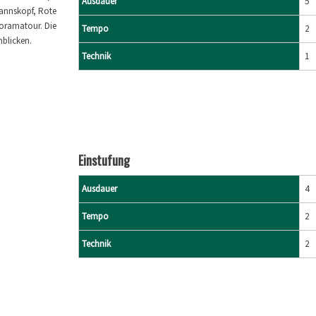
Ausdauer
5
annskopf, Rote
noramatour. Die
Tempo
2
blicken.
Technik
1
Einstufung
Ausdauer
4
Tempo
2
Technik
2