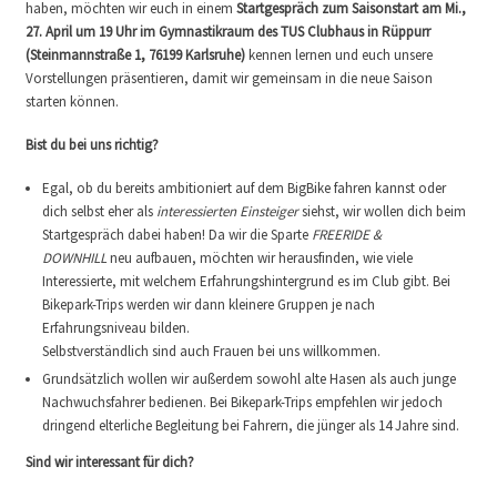
haben, möchten wir euch in einem
Startgespräch zum Saisonstart am Mi.,
27. April um 19 Uhr im Gymnastikraum des TUS Clubhaus in Rüppurr
(Steinmannstraße 1, 76199 Karlsruhe)
kennen lernen und euch unsere
Vorstellungen präsentieren, damit wir gemeinsam in die neue Saison
starten können.
Bist du bei uns richtig?
Egal, ob du bereits ambitioniert auf dem BigBike fahren kannst oder
dich selbst eher als
interessierten Einsteiger
siehst, wir wollen dich beim
Startgespräch dabei haben! Da wir die Sparte
FREERIDE &
DOWNHILL
neu aufbauen, möchten wir herausfinden, wie viele
Interessierte, mit welchem Erfahrungshintergrund es im Club gibt. Bei
Bikepark-Trips werden wir dann kleinere Gruppen je nach
Erfahrungsniveau bilden.
Selbstverständlich sind auch Frauen bei uns willkommen.
Grundsätzlich wollen wir außerdem sowohl alte Hasen als auch junge
Nachwuchsfahrer bedienen. Bei Bikepark-Trips empfehlen wir jedoch
dringend elterliche Begleitung bei Fahrern, die jünger als 14 Jahre sind.
Sind wir interessant für dich?