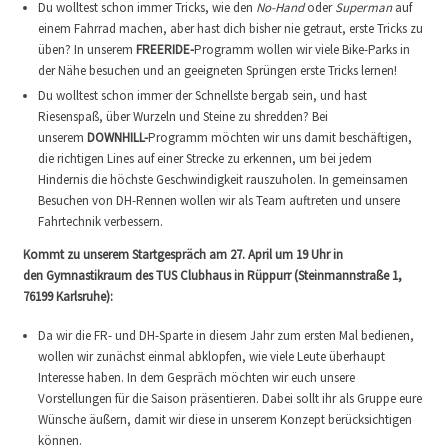
Du wolltest schon immer Tricks, wie den
No-Hand
oder
Superman
auf
einem Fahrrad machen, aber hast dich bisher nie getraut, erste Tricks zu
üben? In unserem
FREERIDE-
Programm wollen wir viele Bike-Parks in
der Nähe besuchen und an geeigneten Sprüngen erste Tricks lernen!
Du wolltest schon immer der Schnellste bergab sein, und hast
Riesenspaß, über Wurzeln und Steine zu shredden? Bei
unserem
DOWNHILL-
Programm möchten wir uns damit beschäftigen,
die richtigen Lines auf einer Strecke zu erkennen, um bei jedem
Hindernis die höchste Geschwindigkeit rauszuholen. In gemeinsamen
Besuchen von DH-Rennen wollen wir als Team auftreten und unsere
Fahrtechnik verbessern.
Kommt zu unserem Startgespräch am 27. April um 19 Uhr in
den Gymnastikraum des TUS Clubhaus in Rüppurr (Steinmannstraße 1,
76199 Karlsruhe):
Da wir die FR- und DH-Sparte in diesem Jahr zum ersten Mal bedienen,
wollen wir zunächst einmal abklopfen, wie viele Leute überhaupt
Interesse haben. In dem Gespräch möchten wir euch unsere
Vorstellungen für die Saison präsentieren. Dabei sollt ihr als Gruppe eure
Wünsche äußern, damit wir diese in unserem Konzept berücksichtigen
können.