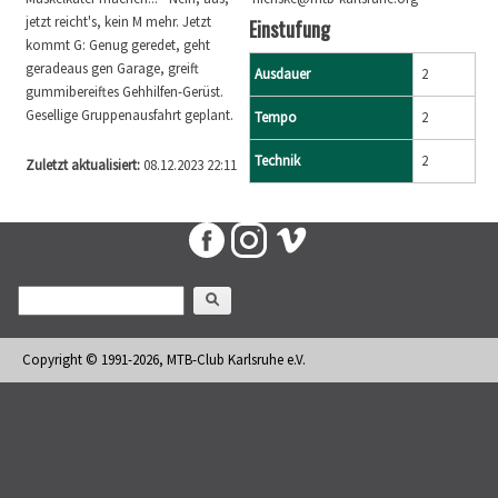
jetzt reicht's, kein M mehr. Jetzt
Einstufung
kommt G: Genug geredet, geht
geradeaus gen Garage, greift
Ausdauer
2
gummibereiftes Gehhilfen-Gerüst.
Gesellige Gruppenausfahrt geplant.
Tempo
2
Technik
2
Zuletzt aktualisiert:
08.12.2023 22:11
Suchformular
Suche
Copyright © 1991-2026, MTB-Club Karlsruhe e.V.