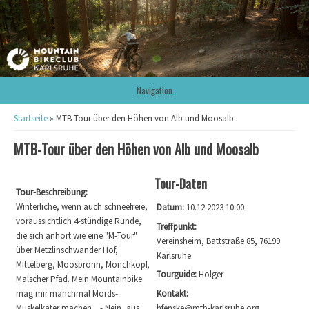
Navigation
Sie sind hier
Startseite
» MTB-Tour über den Höhen von Alb und Moosalb
MTB-Tour über den Höhen von Alb und Moosalb
Tour-Daten
Tour-Beschreibung:
Winterliche, wenn auch schneefreie,
Datum:
10.12.2023 10:00
voraussichtlich 4-stündige Runde,
Treffpunkt:
die sich anhört wie eine "M-Tour"
Vereinsheim, Battstraße 85, 76199
über Metzlinschwander Hof,
Karlsruhe
Mittelberg, Moosbronn, Mönchkopf,
Tourguide:
Holger
Malscher Pfad. Mein Mountainbike
mag mir manchmal Mords-
Kontakt:
Muskelkater machen... - Nein, aus,
hfenske@mtb-karlsruhe.org