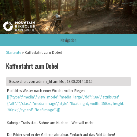
Navigation
Sie sind hier
Startseite
» Kaffeefahrt zum Dobel
Kaffeefahrt zum Dobel
Gespeichert von
admin_hf
am Mo, 18.08.2014 18:15
Perfektes Wetter nach einer Woche voller Regen.
[[{"type":"media","view_mode":"media_large","fid":"586","attributes":
{"alt":"","class":"media-image","style":"float: right; width: 150px; height:
200px;","typeof":"foaf:Image"}}]]
Sahnige Trails statt Sahne am Kuchen - Wer will mehr
Die Bilder sind in der Gallerie abrufbar. Einfach auf das Bild klicken!