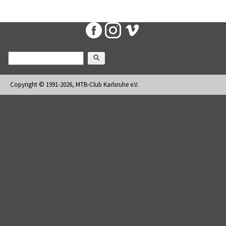
Suchformular
Suche
Copyright © 1991-2026, MTB-Club Karlsruhe e.V.