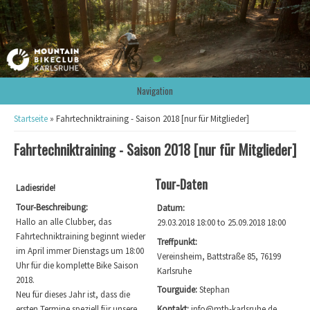
Navigation
Sie sind hier
Startseite
» Fahrtechniktraining - Saison 2018 [nur für Mitglieder]
Fahrtechniktraining - Saison 2018 [nur für Mitglieder]
Tour-Daten
Ladiesride!
Tour-Beschreibung:
Datum:
Hallo an alle Clubber, das
29.03.2018 18:00
to
25.09.2018 18:00
Fahrtechniktraining beginnt wieder
Treffpunkt:
im April immer Dienstags um 18:00
Vereinsheim, Battstraße 85, 76199
Uhr für die komplette Bike Saison
Karlsruhe
2018.
Tourguide:
Stephan
Neu für dieses Jahr ist, dass die
ersten Termine speziell für unsere
Kontakt:
info@mtb-karlsruhe.de